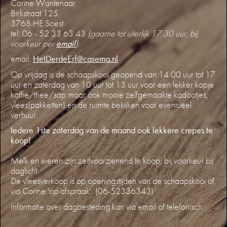
Corine Wantenaar
Birkstraat 125
3768 HE Soest
tel: 06 - 52 33 63 43
(gaarne tot uiterlijk 17.30 uur, bij
voorkeur per
email
)
email:
HetDerdeErf@casema.nl
Op vrijdag is de schaapskooi geopend van 14.00 uur tot 17
uur en zaterdag van 10 uur tot 13 uur voor een lekker kopje
koffie/thee/sap maar ook mooie zelfgemaakte kadootjes,
vlees(pakketten) en de ruimte bekijken voor eventueel
verhuur.
Iedere 1ste zaterdag van de maand ook lekkere crepes te
koop!
Melk en eieren zijn zelfvoorzienend te koop, bij voorkeur bij
daglicht
De vleesverkoop is op openingstijden van de schaapskooi of
via Corine 'op afspraak'. (06-52336343)
Informatie over dagbesteding kan via email of telefonisch